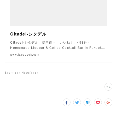
Citadel-シタデル
Citadel-シタデル、福岡市 - 「いいね！」498件 -
Homemade Liqueur & Coffee Cocktail Bar in Fukuok…
www.facebook.com
Event
(
61
)
News
(
115
)