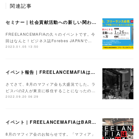
関連記事
セミナー｜社会貢献活動への新しい関わり方 〜人生も仕事も豊かにするコツ〜【Day】2023.1.26
FREELANCEMAFIAの久々のイベントです。今
回はなんと！ビジネス誌Forebes JAPANで…
2023.01.05 13:50
イベント報告 | FREELANCEMAFIAはBARにいるvol.26
さてさて、8月のマフィア会も大盛況でした。ラ
ビスパの2人が東京に移住することになったの…
2022.09.20 06:29
イベント | FREELANCEMAFIAはBARにいるvol.26【Day】2022.8.25
8月のマフィア会のお知らせです。「マフィア」