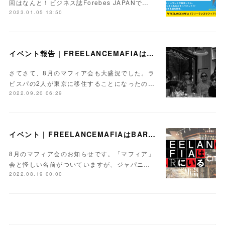
回はなんと！ビジネス誌Forebes JAPANで…
2023.01.05 13:50
イベント報告 | FREELANCEMAFIAはBARにいるvol.26
さてさて、8月のマフィア会も大盛況でした。ラ
ビスパの2人が東京に移住することになったの…
2022.09.20 06:29
イベント | FREELANCEMAFIAはBARにいるvol.26【Day】2022.8.25
8月のマフィア会のお知らせです。「マフィア」
会と怪しい名前がついていますが、ジャパニ…
2022.08.19 00:00