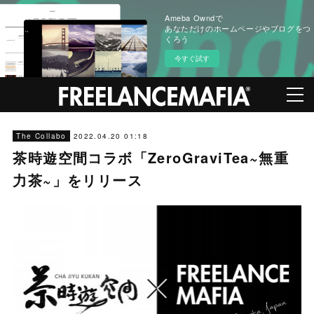
Ameba Owndで
あなただけのホームページやブログをつ
くろう
今すぐ試す
2022.04.20 01:18
The Collabo
茶時遊空間コラボ「ZeroGraviTea~無重
力茶~」をリリース