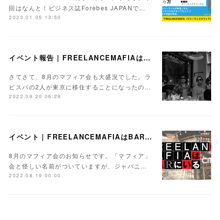
回はなんと！ビジネス誌Forebes JAPANで…
2023.01.05 13:50
イベント報告 | FREELANCEMAFIAはBARにいるvol.26
さてさて、8月のマフィア会も大盛況でした。ラ
ビスパの2人が東京に移住することになったの…
2022.09.20 06:29
イベント | FREELANCEMAFIAはBARにいるvol.26【Day】2022.8.25
8月のマフィア会のお知らせです。「マフィア」
会と怪しい名前がついていますが、ジャパニ…
2022.08.19 00:00