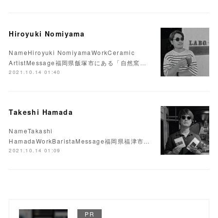
Hiroyuki Nomiyama
NameHiroyuki NomiyamaWorkCeramic
ArtistMessage福岡県飯塚市にある「自然窯…
2021.10.14 01:40
Takeshi Hamada
NameTakashi
HamadaWorkBaristaMessage福岡県福津市…
2021.10.14 01:09
PR