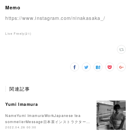
Memo
https://www.instagram.com/ninakasaka_/
Live Freely
(
21
)
関連記事
Yumi Imamura
NameYumi ImamuraWorkJapanese tea
sommelierMessage日本茶インストラクター…
2022.04.26 00:00