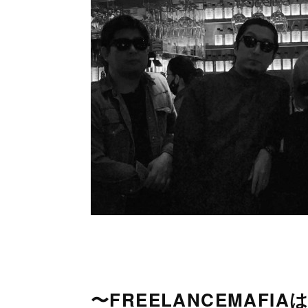
〜FREELANCEMAFIAは