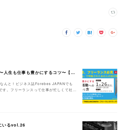
セミナー｜社会貢献活動への新しい関わり方 〜人生も仕事も豊かにするコツ〜【Day】2023.1.26
なんと！ビジネス誌Forebes JAPANでも
ーです。フリーランスって仕事が忙しくて社…
いるvol.26