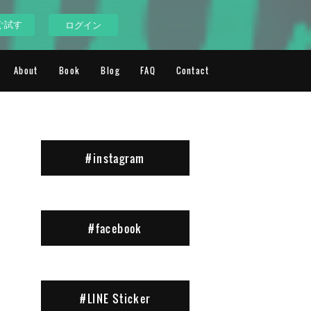
ぐ試す
ログイン
About
Book
Blog
FAQ
Contact
#instagram
#facebook
#LINE Sticker