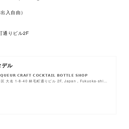
00（出入自由）
通りビル2F
）
シタデル
𝗤𝗨𝗘𝗨𝗥 𝗖𝗥𝗔𝗙𝗧 𝗖𝗢𝗖𝗞𝗧𝗔𝗜𝗟 𝗕𝗢𝗧𝗧𝗟𝗘 𝗦𝗛𝗢𝗣
中央区 大名 1-8-40 林毛町通りビル 2F, Japan，Fukuoka-shi…
m