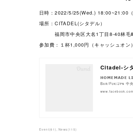
日時：2022/5/25(Wed.) 18:00~21:
場所：CITADEL(シタデル）
福岡市中央区大名1丁目8-40林毛町
参加費：１杯1,000円（キャッシュオン
Citadel-
𝗛𝗢𝗠𝗘𝗠𝗔𝗗𝗘 𝗟𝗜
Bᴀʀ/Fᴜᴋ/Jᴘɴ 
www.facebook.co
Event
(
61
)
News
(
115
)