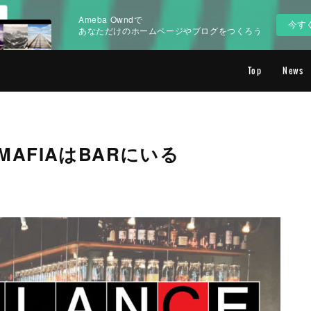
Ameba Owndで
今す
あなただけのホームページやブログをつくろう
Top
News
EMAFIAはBARにいる