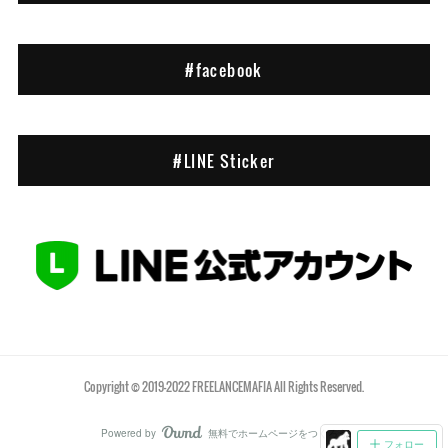
#facebook
#LINE Sticker
Copyright © 2019-2022 FREELANCEMAFIA All Rights Reserved.
Powered by
無料でホームページをつくろう
AmebaOwnd
フォロー