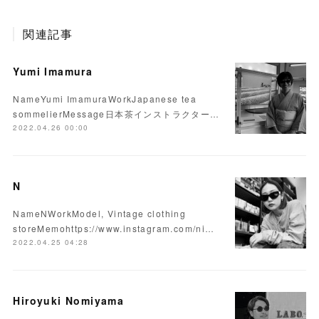
関連記事
Yumi Imamura
NameYumi ImamuraWorkJapanese tea
sommelierMessage日本茶インストラクター…
2022.04.26 00:00
N
NameNWorkModel, Vintage clothing
storeMemohttps://www.instagram.com/ni…
2022.04.25 04:28
Hiroyuki Nomiyama