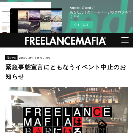
Ameba Owndで
あなただけのホームページやブログをつ
くろう
今すぐ試す
2020.04.10 00:09
News
緊急事態宣言にともなうイベント中止のお
知らせ