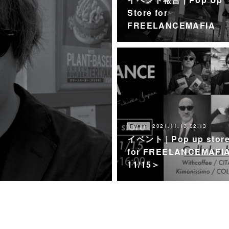
Store for
FREELANCEMAFIA
2021.11.10 02:13
Event
イベント | Pop up stor
for FREELANCEMAFI
11/15＞