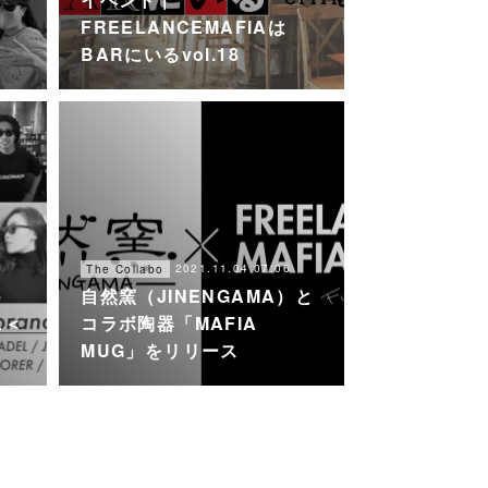
FREELANCEMAFIAは
BARにいるvol.18
2021.11.04 07:06
The Collabo
e
自然窯（JINENGAMA）と
A＜
コラボ陶器「MAFIA
MUG」をリリース